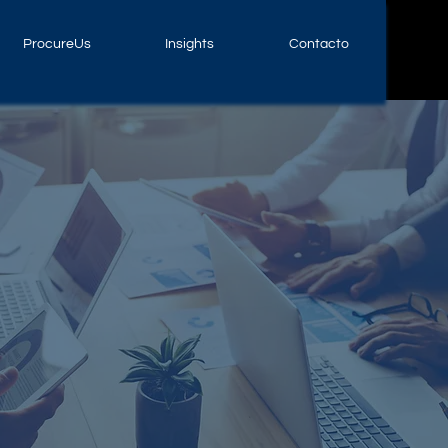
ProcureUs
Insights
Contacto