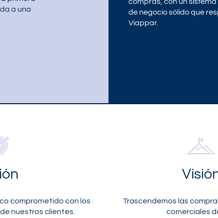
compras, con un sistema 
ada a una
de negocio sólido que re
Viappar.
ión
Visió
ico comprometido con los
Trascendemos las compra
de nuestros clientes.
comerciales de