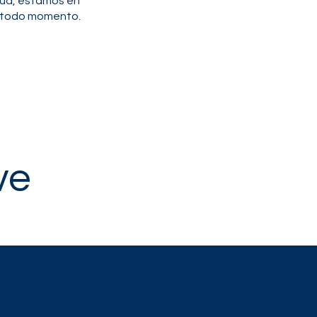
nua, estamos en
n todo momento.
ve