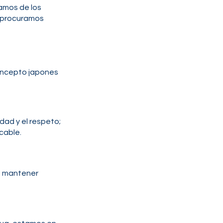
zamos de los
e procuramos
concepto japones
dad y el respeto;
cable.
ra mantener