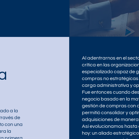
Al adentrarnos en el sect
crítica en las organizacio
ia
especializado capaz de g
compras no estratégicas o
carga administrativa y o
Fue entonces cuando des
negocio basado en la matri
gestión de compras con 
ado a la
permitió consolidar y opti
través de
adquisiciones de manera 
cto con una
Así evolucionamos hasta 
ra la
hoy: un aliado estratégico
sta primera