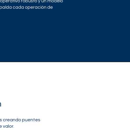
operativo robusto y un modelo
spalda cada operación de
n
s creando puentes
 valor.